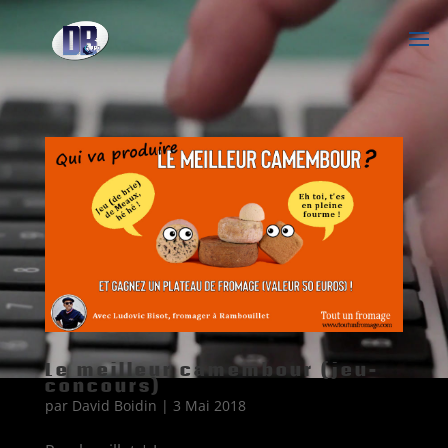
Le meilleur camembour (jeu-
concours)
par
David Boidin
|
3 Mai 2018