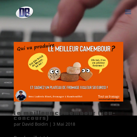
Le meilleur camembour (jeu-
concours)
par
David Boidin
|
3 Mai 2018