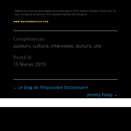
Refonte d’un site qui avait disparu de la toile depuis 2016, Paroles d’Auteurs revient avec un
look nouveau et ses plus de 160 interviews d’auteurs de tout genre.
www.parolesdauteurs.com
Compétences
auteurs
,
culture
,
interviews
,
lecture
,
site
Posté le
15 février 2019
←
Le blog de l’Impossible Dictionnaire
Jeremy Fulep
→