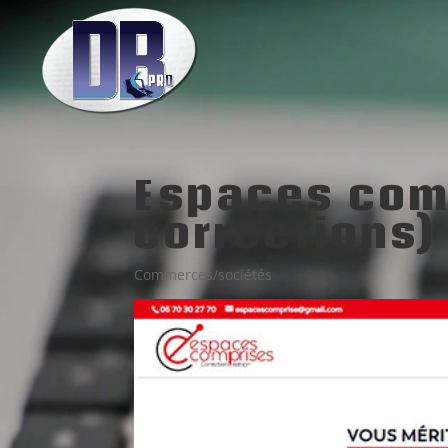
Espaces com
corrections)
Commerces/sociétés