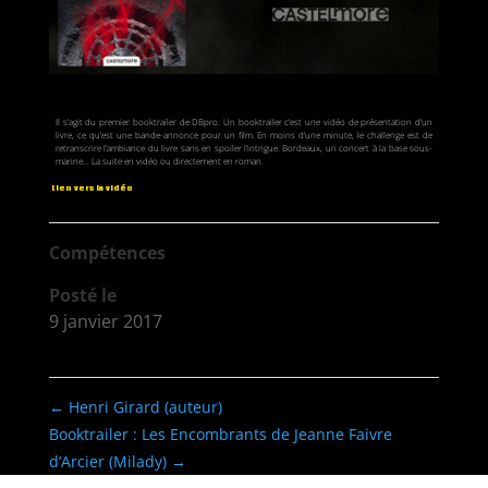
Il s’agit du premier booktrailer de DBpro. Un booktrailer c’est une vidéo de présentation d’un
livre, ce qu’est une bande-annonce pour un film. En moins d’une minute, le challenge est de
retranscrire l’ambiance du livre sans en spoiler l’intrigue. Bordeaux, un concert à la base sous-
marine… La suite en vidéo ou directement en roman.
Lien vers la vidéo
Compétences
Posté le
9 janvier 2017
←
Henri Girard (auteur)
Booktrailer : Les Encombrants de Jeanne Faivre
d’Arcier (Milady)
→