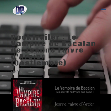
Booktrailer : Le
Vampire de Bacalan
de Jeanne Faivre
d’Arcier
(Castlemore)
Vidéos